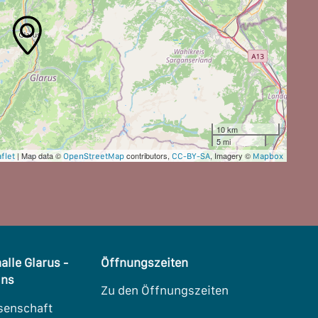
10 km
5 mi
| Map data ©
contributors,
, Imagery ©
flet
OpenStreetMap
CC-BY-SA
Mapbox
alle Glarus -
Öffnungszeiten
Uns
Zu den Öffnungszeiten
senschaft