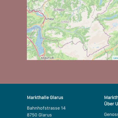
Lea
Markthalle Glarus
Markth
Über 
Bahnhofstrasse 14
Genos
8750 Glarus