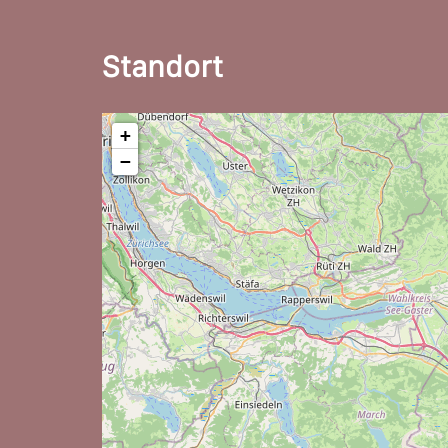
Standort
+
−